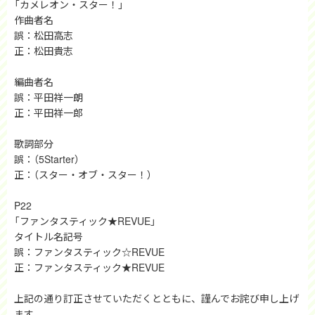
「カメレオン・スター！」
作曲者名
誤：松田高志
正：松田貴志
編曲者名
誤：平田祥一朗
正：平田祥一郎
歌詞部分
誤：（5Starter）
正：（スター・オブ・スター！）
P22
「ファンタスティック★REVUE」
タイトル名記号
誤：ファンタスティック☆REVUE
正：ファンタスティック★REVUE
上記の通り訂正させていただくとともに、謹んでお詫び申し上げ
ます。