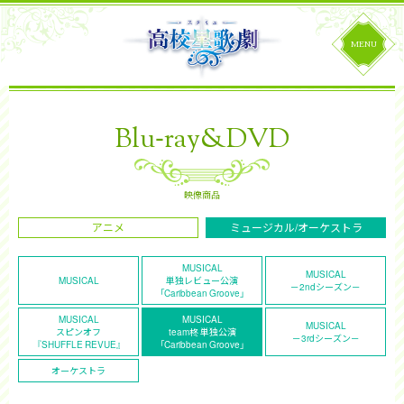
-
B
l
u
r
a
y
&
D
V
D
映像商品
アニメ
ミュージカル/オーケストラ
MUSICAL
MUSICAL
MUSICAL
単独レビュー公演
－2ndシーズン－
「Caribbean Groove」
MUSICAL
MUSICAL
MUSICAL
スピンオフ
team柊 単独公演
－3rdシーズン－
『SHUFFLE REVUE』
「Caribbean Groove」
オーケストラ